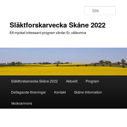
Hoppa
till
Sök
primärt
innehåll
Släktforskarvecka Skåne 2022
Ett mycket intressant program väntar Er, välkomna
Huvudmeny
Släktforskarvecka Skåne 2022
Aktuellt
Program
Deltagande föreningar
Kontakt
Skåne Information
Veckoannons