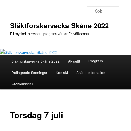
Hoppa
till
Sök
primärt
innehåll
Släktforskarvecka Skåne 2022
Ett mycket intressant program väntar Er, välkomna
Huvudmeny
Program
Släktforskarvecka Skåne 2022
Aktuellt
Deltagande föreningar
Kontakt
Skåne Information
Veckoannons
Torsdag 7 juli